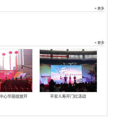
+ 更多
+ 更多
中心华丽绽放开
平安人寿开门红活动