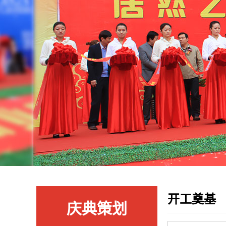
开工奠基
庆典策划