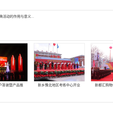
典活动的作用与意义...
户答谢暨产品推
新乡豫北地区考练中心开业
新都汇购物