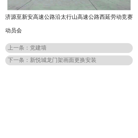
-
开工奠基
济源至新安高速公路沿太行山高速公路西延劳动竞赛
-
开业大典
动员会
-
庆典用品
上一条：党建墙
-
周年庆典
下一条：新悦城龙门架画面更换安装
-
模特礼仪
-
暖场活动
-
diy材料
文艺演出
-
促销路演