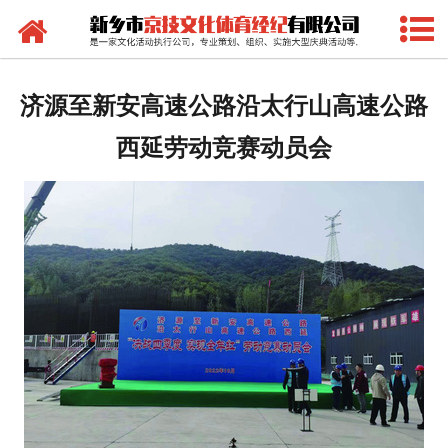
网站首页
礼品策划
济源至新安高速公路沿太行山高速公路
-
答谢礼品
西延劳动竞赛动员会
-
会议礼品
-
商务礼品
-
小型赠品
庆典策划
-
封顶开盘
-
会议承接