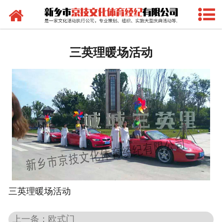
网站首页
礼品策划
三英理暖场活动
-
答谢礼品
-
会议礼品
-
商务礼品
-
小型赠品
庆典策划
-
封顶开盘
三英理暖场活动
-
会议承接
上一条：欧式门