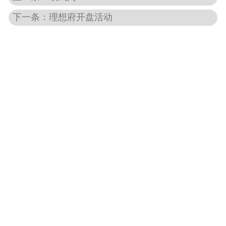
下一条：理想府开盘活动
-
开工奠基
-
开业大典
-
庆典用品
-
周年庆典
-
模特礼仪
-
暖场活动
-
diy材料
文艺演出
-
促销路演