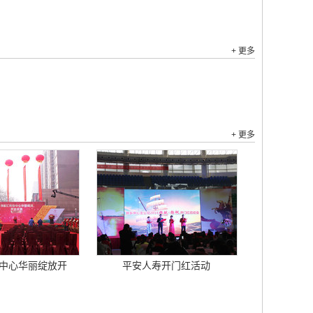
+ 更多
+ 更多
中心华丽绽放开
平安人寿开门红活动