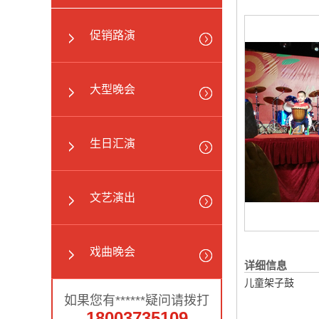
促销路演
大型晚会
生日汇演
文艺演出
戏曲晚会
详细信息
儿童架子鼓
如果您有******疑问请拨打
18003735109