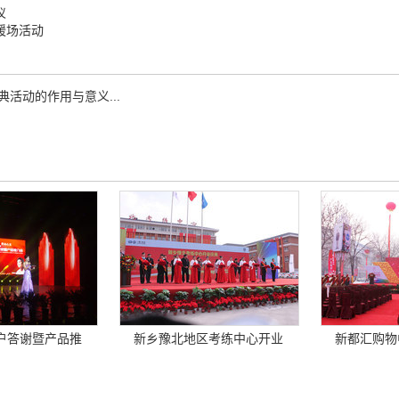
仪
暖场活动
典活动的作用与意义...
户答谢暨产品推
新乡豫北地区考练中心开业
新都汇购物