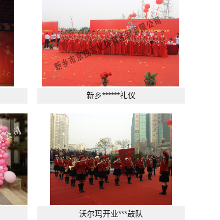
新乡******礼仪
沃尔玛开业***鼓队