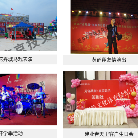
花卉城马戏表演
黄鹤翔友情演出
开学季活动
建业春天里客户生日会