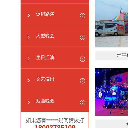
促销路演
大型晚会
环宇
生日汇演
文艺演出
戏曲晚会
如果您有******疑问请拨打
18003735109